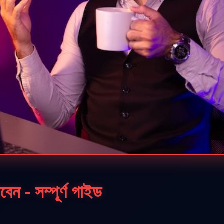
েন - সম্পূর্ণ গাইড