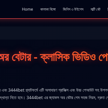
Home
কালাকা বিঙ্গো
জিনিস ৩ উইশেস
মাল্টি বেট
বেটার - ক্লাসিক ভিডিও পোক
 এবং 3444bet প্ল্যাটফর্মে এটি অসাধারণ গ্রাফিক্স এবং উচ্চ পেআউট সহ উপলব্
োর সিদ্ধান্ত নিতে হবে। 3444bet এর জ্যাকস অর বেটার গেম সহজ নিয়ম, দ্রুত গ