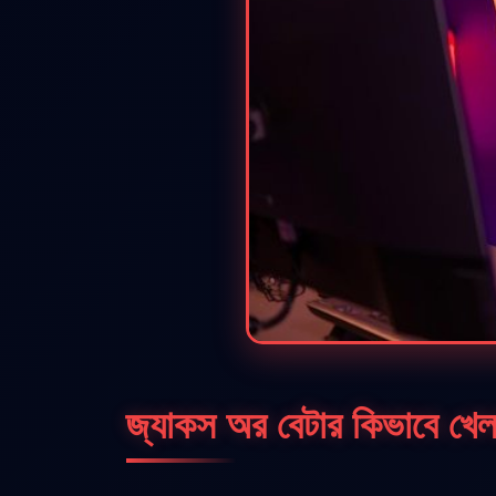
জ্যাকস অর বেটার কিভাবে খেলব