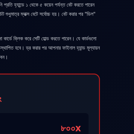
রতি হ্যান্ডে ১ থেকে ৫ কয়েন পর্যন্ত বেট করতে পারেন
শুধুমাত্র ম্যাক্স বেটে সর্বোচ্চ হয়। বেট করার পর "ডিল"
্ডে ক্লিক করে সেটি হোল্ড করতে পারেন। যে কার্ডগুলো
স্থাপিত হবে। ড্র করার পর আপনার ফাইনাল হ্যান্ড মূল্যায়ন
তবেন।
ং
৮০০x