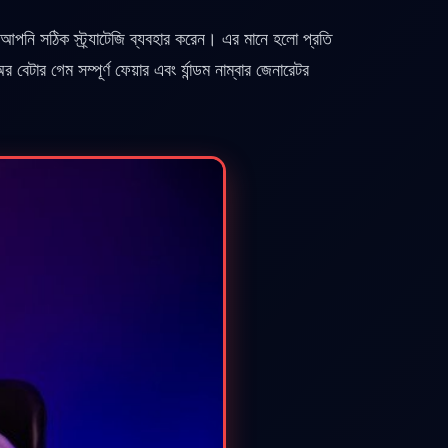
আপনি সঠিক স্ট্র্যাটেজি ব্যবহার করেন। এর মানে হলো প্রতি
 গেম সম্পূর্ণ ফেয়ার এবং র্যান্ডম নাম্বার জেনারেটর