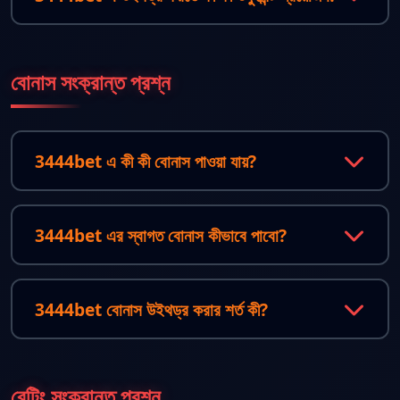
করে। এর পরে একটি ছোট প্রক্রিয়াকরণ ফি প্রযোজ্য হতে পারে।
অনুরোধ জমা দিন
বিকাশ/নগদ/রকেট: ২৪-৪৮ ঘণ্টা
3444bet থেকে উইথড্র করতে আপনার প্রয়োজন হতে পারে:
ব্যাংক ট্রান্সফার: ৩-৫ কার্যদিবস
3444bet সাধারণত ২৪-৪৮ ঘণ্টার মধ্যে উইথড্র প্রক্রিয়া করে।
বোনাস সংক্রান্ত প্রশ্ন
ক্রিপ্টোকারেন্সি: ১২-২৪ ঘণ্টা
পরিচয়পত্র (NID/পাসপোর্ট/ড্রাইভিং লাইসেন্স)
ঠিকানার প্রমাণ (ইউটিলিটি বিল/ব্যাংক স্টেটমেন্ট)
3444bet প্রথমবার উইথড্রের জন্য একাউন্ট যাচাইকরণ প্রয়োজন
3444bet এ কী কী বোনাস পাওয়া যায়?
হতে পারে, যা অতিরিক্ত ২৪ ঘণ্টা সময় নিতে পারে।
পেমেন্ট পদ্ধতির প্রমাণ
3444bet এই ডকুমেন্টগুলি শুধুমাত্র নিরাপত্তা এবং জালিয়াতি
3444bet বিভিন্ন ধরনের বোনাস অফার করে:
3444bet এর স্বাগত বোনাস কীভাবে পাবো?
প্রতিরোধের জন্য চায়।
স্বাগত বোনাস - প্রথম ডিপোজিটে ১০০% পর্যন্ত
3444bet স্বাগত বোনাস পেতে:
3444bet বোনাস উইথড্র করার শর্ত কী?
রিলোড বোনাস - নিয়মিত ডিপোজিটে
ক্যাশব্যাক বোনাস - সাপ্তাহিক ক্ষতি পুনরুদ্ধার
3444bet এ নতুন একাউন্ট তৈরি করুন
3444bet বোনাস উইথড্র করতে আপনাকে ওয়েজারিং রিকোয়ারমেন্ট
রেফারেল বোনাস - বন্ধুদের আমন্ত্রণ জানান
আপনার একাউন্ট যাচাই করুন
বেটিং সংক্রান্ত প্রশ্ন