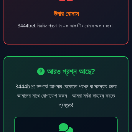
উদার বোনাস
3444bet নিয়মিত প্রমোশন এবং আকর্ষণীয় বোনাস অফার করে।
আরও প্রশ্ন আছে?
3444bet সম্পর্কে আপনার যেকোনো প্রশ্ন বা সমস্যার জন্য
আমাদের সাথে যোগাযোগ করুন। আমরা সর্বদা সাহায্য করতে
প্রস্তুত!