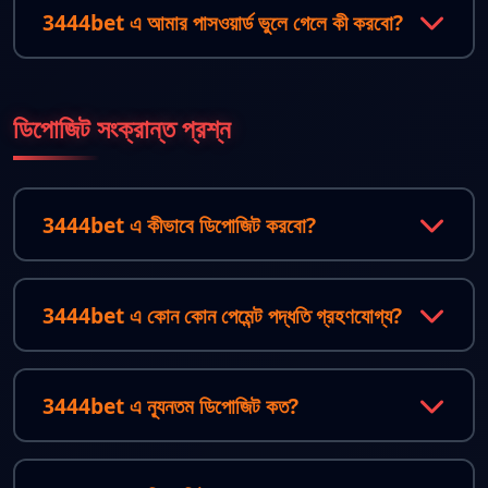
ইমেইল এবং মোবাইল নম্বর যাচাই করুন
না, 3444bet এ প্রতি ব্যক্তি শুধুমাত্র একটি একাউন্ট তৈরি করতে
3444bet এ আমার পাসওয়ার্ড ভুলে গেলে কী করবো?
বৈধ ইমেইল ঠিকানা
পারবেন। একাধিক একাউন্ট তৈরি করা 3444bet এর নিয়ম ও
প্রথম ডিপোজিট করুন এবং স্বাগত বোনাস পান
সক্রিয় মোবাইল নম্বর
শর্তাবলীর লঙ্ঘন এবং এর ফলে সকল একাউন্ট স্থগিত করা হবে।
3444bet এ পাসওয়ার্ড ভুলে গেলে:
3444bet এ নিবন্ধন সম্পূর্ণ বিনামূল্যে এবং মাত্র ২-৩ মিনিট সময়
সঠিক ব্যক্তিগত তথ্য
ডিপোজিট সংক্রান্ত প্রশ্ন
3444bet ডুপ্লিকেট একাউন্ট শনাক্ত করতে উন্নত সিস্টেম ব্যবহার
লাগে।
বাংলাদেশী নাগরিকত্ব বা বৈধ আবাসিক অনুমতি
লগইন পেজে "পাসওয়ার্ড ভুলে গেছেন?" লিংকে ক্লিক করুন
করে। একটি একাউন্ট দিয়েই আপনি 3444bet এর সকল সুবিধা
উপভোগ করতে পারবেন।
আপনার নিবন্ধিত ইমেইল ঠিকানা প্রবেশ করান
3444bet আপনার তথ্য সম্পূর্ণ গোপনীয় রাখে এবং শুধুমাত্র
3444bet এ কীভাবে ডিপোজিট করবো?
যাচাইকরণের জন্য ব্যবহার করে।
3444bet আপনার ইমেইলে একটি রিসেট লিংক পাঠাবে
লিংকে ক্লিক করে নতুন পাসওয়ার্ড সেট করুন
3444bet এ ডিপোজিট করা খুবই সহজ:
3444bet এ কোন কোন পেমেন্ট পদ্ধতি গ্রহণযোগ্য?
যদি ইমেইল না পান, তাহলে 3444bet কাস্টমার সাপোর্টে যোগাযোগ
আপনার 3444bet একাউন্টে লগইন করুন
করুন।
3444bet বাংলাদেশী ব ্যবহারকারীদের জন্য বিভিন্ন পেমেন্ট পদ্ধতি
3444bet এ ন্যূনতম ডিপোজিট কত?
"ডিপোজিট" বাটনে ক্লিক করুন
সমর্থন করে:
আপনার পছন্দের পেমেন্ট পদ্ধতি নির্বাচন করুন (বিকাশ, নগদ, রকেট
ইত্যাদি)
বিকাশ (bKash)
3444bet এ ন্যূনতম ডিপোজিট পরিমাণ ৫০০ টাকা। এটি বাংলাদেশী