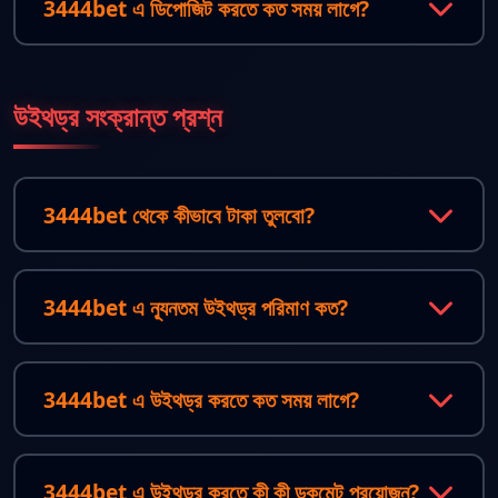
3444bet এ ডিপোজিট করতে কত সময় লাগে?
খেলোয়াড়দের জন্য সাশ্রয়ী এবং সুবিধাজনক।
ডিপোজিট পরিমাণ প্রবেশ করান
নগদ (Nagad)
নির্দেশনা অনুসরণ করে পেমেন্ট সম্পন্ন করুন
3444bet এ কোনো সর্বোচ্চ ডিপোজিট সীমা নেই, তবে বড় পরিমাণের
রকেট (Rocket)
3444bet এ বেশিরভাগ ডিপোজিট তাৎক্ষণিক প্রক্রিয়া হয়। বিকাশ,
উইথড্র সংক্রান্ত প্রশ্ন
লেনদেনের জন্য অতিরিক্ত যাচাইকরণ প্রয়োজন হতে পারে।
নগদ এবং রকেটের মাধ্যমে ডিপোজিট সাধারণত ১-২ মিনিটের মধ্যে
ব্যাংক ট্রান্সফার
3444bet এ ডিপোজিট তাৎক্ষণিক এবং সম্পূর্ণ নিরাপদ।
আপনার একাউন্টে যুক্ত হয়।
ক্রেডিট/ডেবিট কার্ড
ব্যাংক ট্রান্সফারের ক্ষেত্রে 3444bet এ ২৪ ঘণ্টা পর্যন্ত সময় লাগতে
3444bet থেকে কীভাবে টাকা তুলবো?
ক্রিপ্টোকারেন্সি
পারে। যদি কোনো সমস্যা হয়, 3444bet সাপোর্ট টিম সাহায্য
করবে।
3444bet সকল পেমেন্ট পদ্ধতিতে দ্রুত এবং নিরাপদ লেনদেন নিশ্চিত
3444bet থেকে টাকা তোলার প্রক্রিয়া:
3444bet এ ন্যূনতম উইথড্র পরিমাণ কত?
করে।
আপনার 3444bet একাউন্টে লগইন করুন
3444bet এ ন্যূনতম উইথড্র পরিমাণ ১০০০ টাকা। এটি নিশ্চিত
3444bet এ উইথড্র করতে কত সময় লাগে?
"উইথড্র" সেকশনে যান
করে যে লেনদেন খরচ কার্যকর এবং দক্ষ।
উইথড্র পদ্ধতি নির্বাচন করুন
3444bet প্রতি মাসে প্রথম তিনটি উইথড্র বিনামূল্যে প্রক্রিয়া
3444bet উইথড্র প্রক্রিয়াকরণ সময়:
পরিমাণ এবং প্রয়োজনীয় তথ্য প্রদান করুন
3444bet এ উইথড্র করতে কী কী ডকুমেন্ট প্রয়োজন?