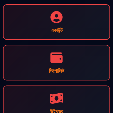
একাউন্ট
ডিপোজিট
উইথড্র