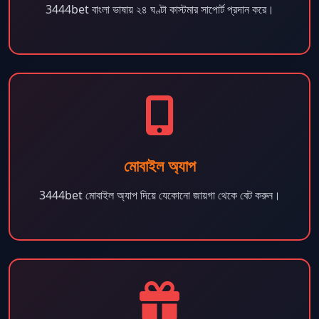
3444bet বাংলা ভাষায় ২৪ ঘণ্টা কাস্টমার সাপোর্ট প্রদান করে।
মোবাইল অ্যাপ
3444bet মোবাইল অ্যাপ দিয়ে যেকোনো জায়গা থেকে বেট করুন।